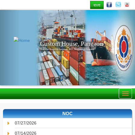
বাংলা
Previous
Nex
Custom House, Pangaon
National Board of Revenue, IRD, Ministry of Finance
NOC
07/27/2026
07/14/2026