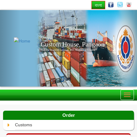
বাংলা
Previous
Nex
Custom House, Pangaon
National Board of Revenue, IRD, Ministry of Finance
Order
Customs