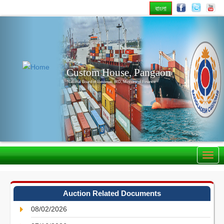
বাংলা
Previous
Nex
Custom House, Pangaon
National Board of Revenue, IRD, Ministry of Finance
Auction Related Documents
08/02/2026