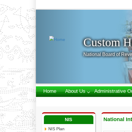
Previous
Custom H
National Board of Reve
Home
About Us
Administrative O
Webmail
National In
NIS
NIS Plan