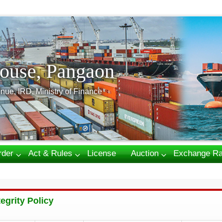
ouse, Pangaon
nue, IRD, Ministry of Finance
rder
Act & Rules
License
Auction
Exchange Ra
tegrity Policy