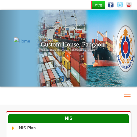
বাংলা
Previous
Nex
Custom House, Pangaon
National Board of Revenue, IRD, Ministry of Finance
NIS
NIS Plan