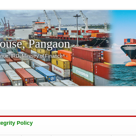
ouse, Pangaon
nue, IRD, Ministry of Finance
rder
Act & Rules
License
Auction
Exchange Ra
tegrity Policy