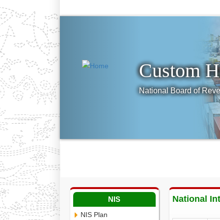
Previous
Custom H
National Board of Reve
Home
About Us
Administrative O
Webmail
National In
NIS
NIS Plan